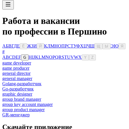
Работа и вакансии
по профессии в Першино
А
Б
В
Г
Д
Е
Ж
З
И
К
Л
М
Н
О
П
Р
С
Т
У
Ф
Х
Ц
Ч
Ш
Э
Ю
Ё
Й
Щ
Ы
Я
#
A
B
C
D
E
F
H
I
J
K
L
M
N
O
P
Q
R
S
T
U
V
W
X
G
Y
Z
game developer
game producer
general director
general manager
Golang-разработчик
Go-разработчик
graphic designer
group brand manager
group key account manager
group product manager
GR-менеджер
Скачайте приложение